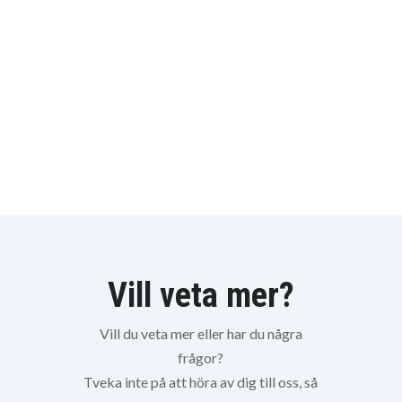
försäkringar. Förutsättningarna är för
olika för varje förening och varje
evenemang. Därför är det varje förenings
ansvar att teckna lämpliga
kortförsäkringar
.
Vill veta mer?
Vill du veta mer eller har du några
frågor?
Tveka inte på att höra av dig till oss, så