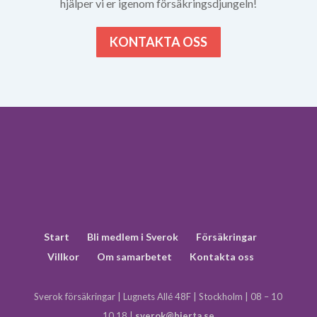
hjälper vi er igenom försäkringsdjungeln!
KONTAKTA OSS
Start
Bli medlem i Sverok
Försäkringar
Villkor
Om samarbetet
Kontakta oss
Sverok försäkringar | Lugnets Allé 48F | Stockholm | 08 – 10
10 18 |
sverok@hjerta.se